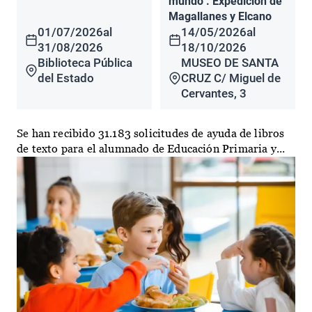
mundo". Expedición de
Magallanes y Elcano
01/07/2026
al
14/05/2026
al
31/08/2026
18/10/2026
Biblioteca Pública
MUSEO DE SANTA
del Estado
CRUZ C/ Miguel de
Cervantes, 3
Se han recibido 31.183 solicitudes de ayuda de libros
de texto para el alumnado de Educación Primaria y...