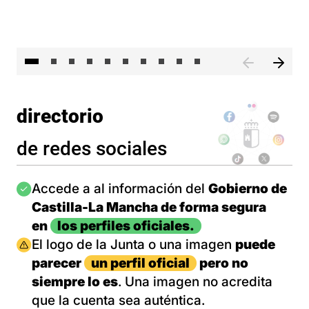
II 
directorio
de redes sociales
Imagen
Accede a al información del
Gobierno de
Castilla-La Mancha de forma segura
en
los perfiles oficiales.
Imagen
El logo de la Junta o una imagen
puede
parecer
un perfil oficial
pero no
siempre lo es
. Una imagen no acredita
que la cuenta sea auténtica.