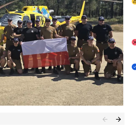
I
I
I
rcambiar por tercer año consecutivo formación y experienci