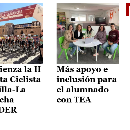
II Vu
enza la II
Más apoyo e
ta Ciclista
inclusión para
illa-La
el alumnado
cha
con TEA
DER