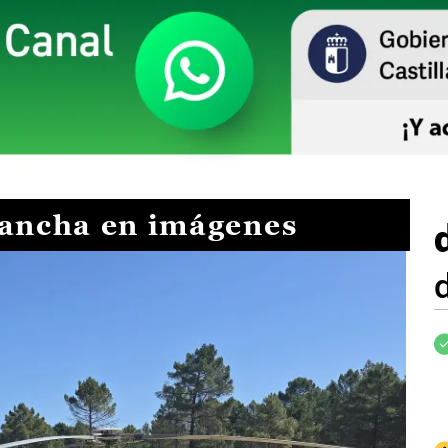
Mancha en imágenes
I