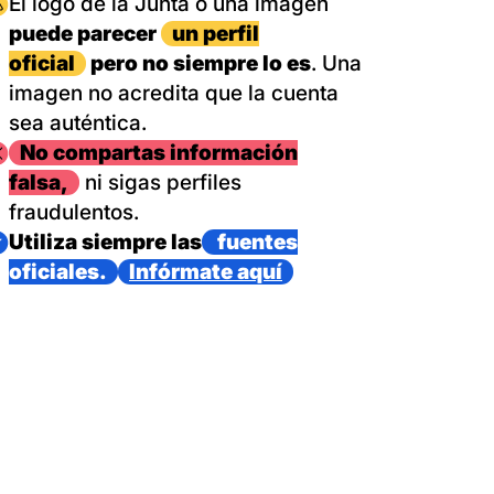
magen
El logo de la Junta o una imagen
puede parecer
un perfil
oficial
pero no siempre lo es
. Una
imagen no acredita que la cuenta
sea auténtica.
magen
No compartas información
falsa,
ni sigas perfiles
fraudulentos.
magen
Utiliza siempre las
fuentes
oficiales.
Infórmate aquí
as con un dispositivo internacional de bomberos forestales,