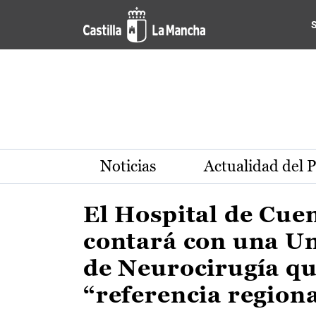
Actualidad de la región de 
Pasar al contenido principal
Noticias
Actualidad del 
El Hospital de Cue
contará con una U
de Neurocirugía qu
“referencia region