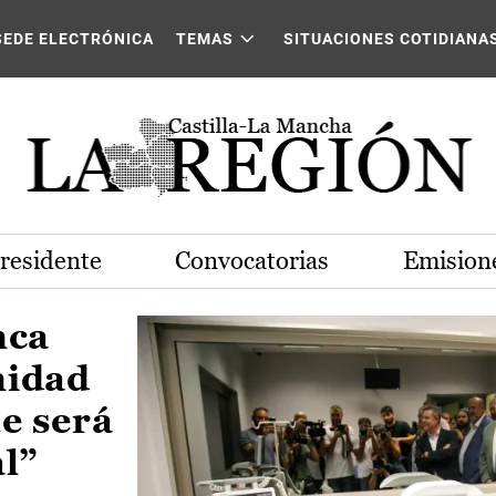
Castilla-La Mancha
SEDE ELECTRÓNICA
TEMAS
SITUACIONES COTIDIANA
Presidente
Convocatorias
Emisione
nca
nidad
e será
al”