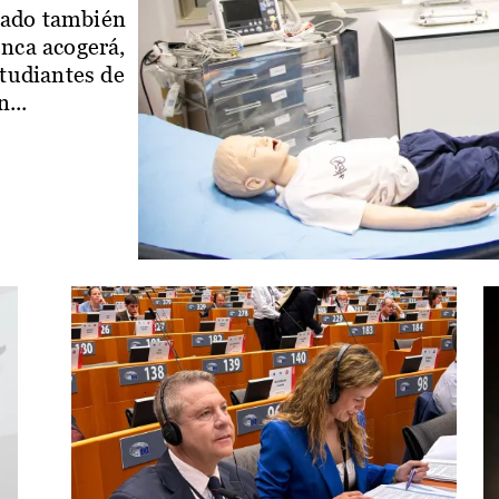
iado también
enca acogerá,
studiantes de
...