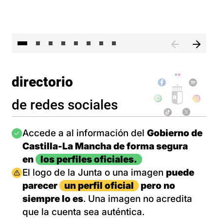
El 
directorio
de redes sociales
Imagen
Accede a al información del
Gobierno de
Castilla-La Mancha de forma segura
en
los perfiles oficiales.
Imagen
El logo de la Junta o una imagen
puede
parecer
un perfil oficial
pero no
siempre lo es
. Una imagen no acredita
que la cuenta sea auténtica.