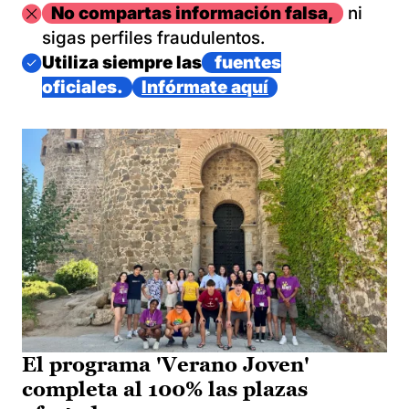
Imagen
No compartas información falsa,
ni
sigas perfiles fraudulentos.
Imagen
Utiliza siempre las
fuentes
oficiales.
Infórmate aquí
El programa 'Verano Joven'
completa al 100% las plazas