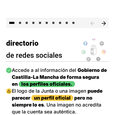
II 
directorio
de redes sociales
Imagen
Accede a al información del
Gobierno de
Castilla-La Mancha de forma segura
en
los perfiles oficiales.
Imagen
El logo de la Junta o una imagen
puede
parecer
un perfil oficial
pero no
siempre lo es
. Una imagen no acredita
que la cuenta sea auténtica.