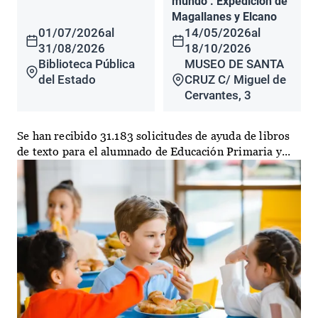
mundo". Expedición de
Magallanes y Elcano
01/07/2026
al
14/05/2026
al
31/08/2026
18/10/2026
Biblioteca Pública
MUSEO DE SANTA
del Estado
CRUZ C/ Miguel de
Cervantes, 3
Se han recibido 31.183 solicitudes de ayuda de libros
de texto para el alumnado de Educación Primaria y...