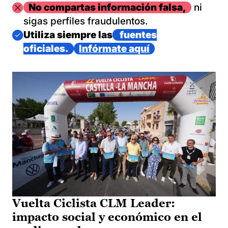
Imagen
No compartas información falsa,
ni
sigas perfiles fraudulentos.
Imagen
Utiliza siempre las
fuentes
oficiales.
Infórmate aquí
Vuelta Ciclista CLM Leader:
impacto social y económico en el