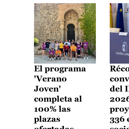
El programa
Réco
'Verano
conv
Joven'
del 
completa al
2026
100% las
proy
plazas
336 
ofertadas
soci