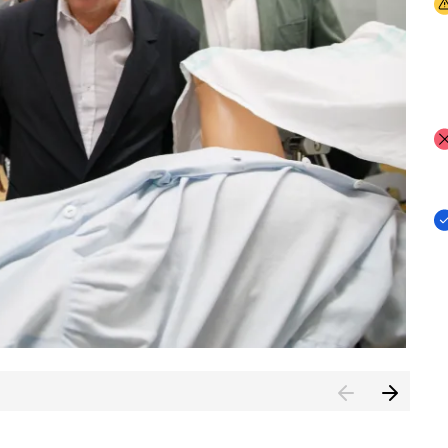
I
I
I
n de Cuenca (CESICU)