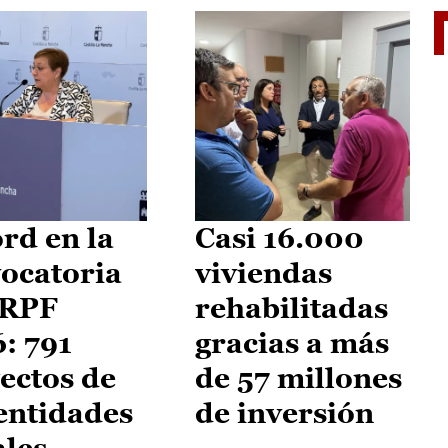
El je
rd en la
Casi 16.000
ocatoria
viviendas
IRPF
rehabilitadas
: 791
gracias a más
ectos de
de 57 millones
entidades
de inversión
ales