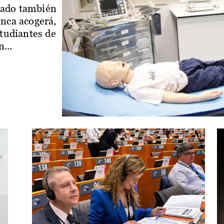
iado también
enca acogerá,
studiantes de
...