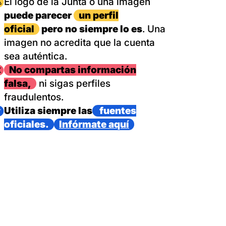
magen
El logo de la Junta o una imagen
puede parecer
un perfil
oficial
pero no siempre lo es
. Una
imagen no acredita que la cuenta
sea auténtica.
magen
No compartas información
falsa,
ni sigas perfiles
fraudulentos.
magen
Utiliza siempre las
fuentes
oficiales.
Infórmate aquí