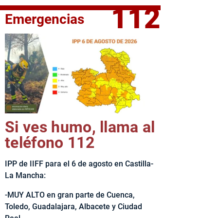
112
Emergencias
fe del Ejecutivo castellanomanchego, Emiliano García-Page, 
Si ves humo, llama al
teléfono 112
IPP de IIFF para el 6 de agosto en Castilla-
La Mancha:
-MUY ALTO en gran parte de Cuenca,
Toledo, Guadalajara, Albacete y Ciudad