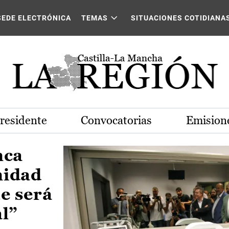
Castilla-La Mancha
SEDE ELECTRÓNICA
TEMAS
SITUACIONES COTIDIANA
Presidente
Convocatorias
Emisione
nca
nidad
e será
al”