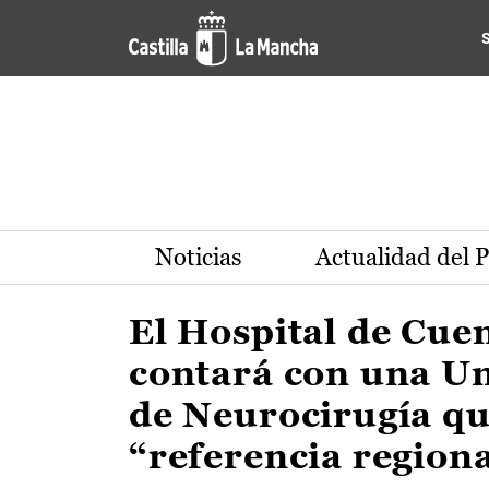
Actualidad de la región de 
Pasar al contenido principal
Noticias
Actualidad del 
El Hospital de Cue
contará con una U
de Neurocirugía qu
“referencia region