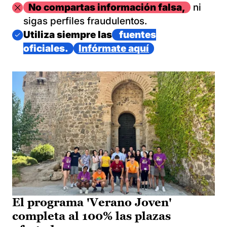
Imagen
No compartas información falsa,
ni
sigas perfiles fraudulentos.
Imagen
Utiliza siempre las
fuentes
oficiales.
Infórmate aquí
El programa 'Verano Joven'
completa al 100% las plazas