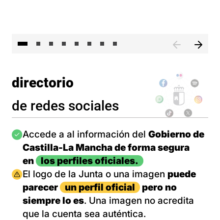
El 
directorio
de redes sociales
Imagen
Accede a al información del
Gobierno de
Castilla-La Mancha de forma segura
en
los perfiles oficiales.
Imagen
El logo de la Junta o una imagen
puede
parecer
un perfil oficial
pero no
siempre lo es
. Una imagen no acredita
que la cuenta sea auténtica.