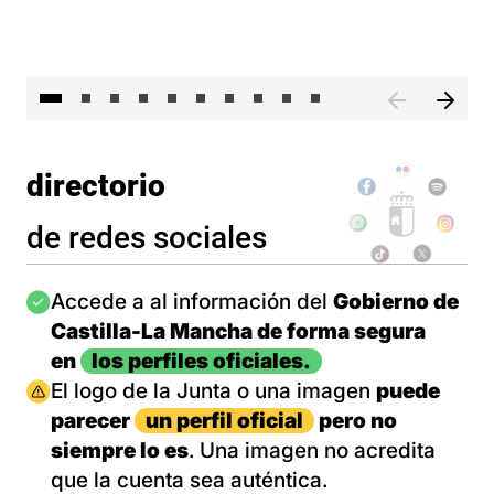
II 
directorio
de redes sociales
Imagen
Accede a al información del
Gobierno de
Castilla-La Mancha de forma segura
en
los perfiles oficiales.
Imagen
El logo de la Junta o una imagen
puede
parecer
un perfil oficial
pero no
siempre lo es
. Una imagen no acredita
que la cuenta sea auténtica.