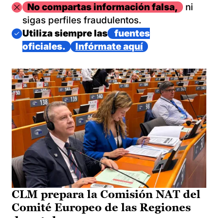
Imagen
No compartas información falsa,
ni
sigas perfiles fraudulentos.
Imagen
Utiliza siempre las
fuentes
oficiales.
Infórmate aquí
CLM prepara la Comisión NAT del
Comité Europeo de las Regiones