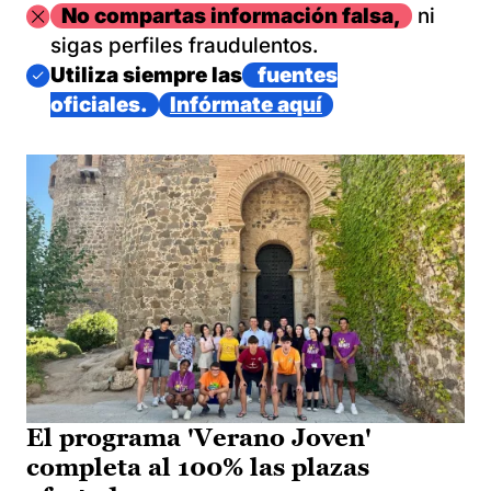
Imagen
No compartas información falsa,
ni
sigas perfiles fraudulentos.
Imagen
Utiliza siempre las
fuentes
oficiales.
Infórmate aquí
El programa 'Verano Joven'
completa al 100% las plazas