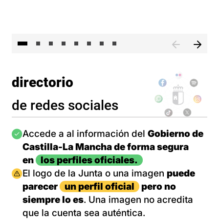
El 
directorio
de redes sociales
Imagen
Accede a al información del
Gobierno de
Castilla-La Mancha de forma segura
en
los perfiles oficiales.
Imagen
El logo de la Junta o una imagen
puede
parecer
un perfil oficial
pero no
siempre lo es
. Una imagen no acredita
que la cuenta sea auténtica.