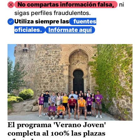
Imagen
No compartas información falsa,
ni
sigas perfiles fraudulentos.
Imagen
Utiliza siempre las
fuentes
oficiales.
Infórmate aquí
El programa 'Verano Joven'
completa al 100% las plazas