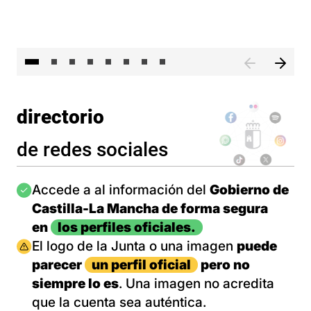
El 
directorio
de redes sociales
Imagen
Accede a al información del
Gobierno de
Castilla-La Mancha de forma segura
en
los perfiles oficiales.
Imagen
El logo de la Junta o una imagen
puede
parecer
un perfil oficial
pero no
siempre lo es
. Una imagen no acredita
que la cuenta sea auténtica.