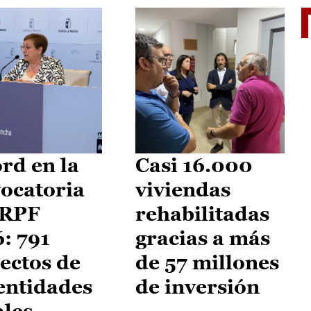
El je
rd en la
Casi 16.000
ocatoria
viviendas
IRPF
rehabilitadas
: 791
gracias a más
ectos de
de 57 millones
entidades
de inversión
ales