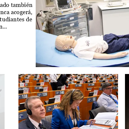
iado también
enca acogerá,
studiantes de
...