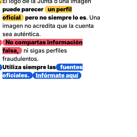
magen
El logo de la Junta o una imagen
puede parecer
un perfil
oficial
pero no siempre lo es
. Una
imagen no acredita que la cuenta
sea auténtica.
magen
No compartas información
falsa,
ni sigas perfiles
fraudulentos.
magen
Utiliza siempre las
fuentes
oficiales.
Infórmate aquí