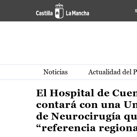
Actualidad de la región de 
Pasar al contenido principal
Noticias
Actualidad del 
El Hospital de Cue
contará con una U
de Neurocirugía qu
“referencia region