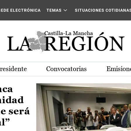
Castilla-La Mancha
SEDE ELECTRÓNICA
TEMAS
SITUACIONES COTIDIANA
Presidente
Convocatorias
Emisione
nca
nidad
e será
al”