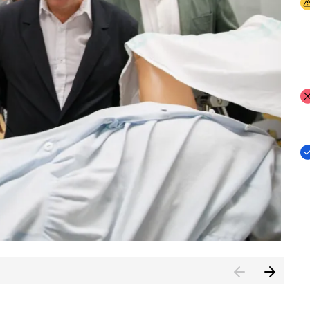
I
I
I
n de Cuenca (CESICU)