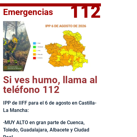
112
Emergencias
fe del Ejecutivo castellanomanchego, Emiliano García-Page, 
Si ves humo, llama al
teléfono 112
IPP de IIFF para el 6 de agosto en Castilla-
La Mancha:
-MUY ALTO en gran parte de Cuenca,
Toledo, Guadalajara, Albacete y Ciudad