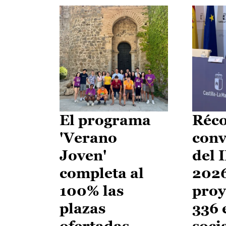
El programa
Réco
'Verano
conv
Joven'
del 
completa al
2026
100% las
proy
plazas
336 
ofertadas
soci