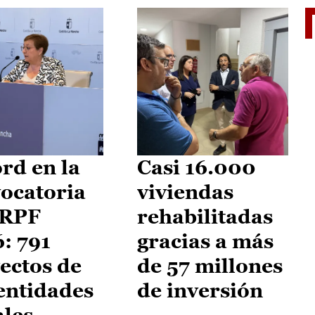
El je
rd en la
Casi 16.000
ocatoria
viviendas
IRPF
rehabilitadas
: 791
gracias a más
ectos de
de 57 millones
entidades
de inversión
ales