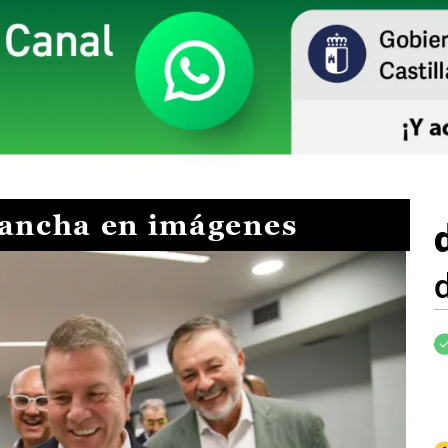
Mancha en imágenes
I