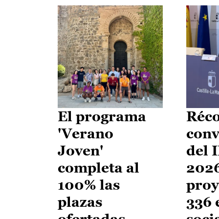
El programa
Réco
'Verano
conv
Joven'
del 
completa al
2026
100% las
proy
plazas
336 
ofertadas
soci