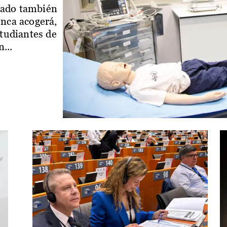
iado también
enca acogerá,
studiantes de
...