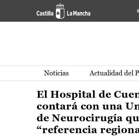
Actualidad de la región de 
Pasar al contenido principal
Noticias
Actualidad del 
El Hospital de Cue
contará con una U
de Neurocirugía qu
“referencia region