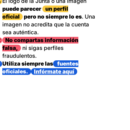
magen
El logo de la Junta o una imagen
puede parecer
un perfil
oficial
pero no siempre lo es
. Una
imagen no acredita que la cuenta
sea auténtica.
magen
No compartas información
falsa,
ni sigas perfiles
fraudulentos.
magen
Utiliza siempre las
fuentes
oficiales.
Infórmate aquí