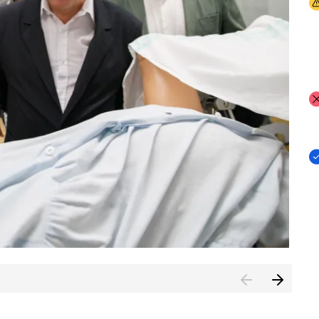
I
I
I
n de Cuenca (CESICU)