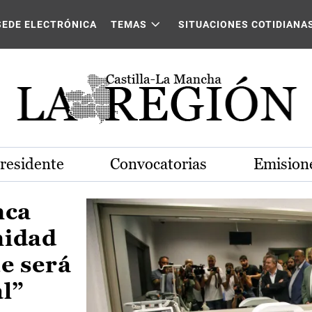
Castilla-La Mancha
SEDE ELECTRÓNICA
TEMAS
SITUACIONES COTIDIANA
Presidente
Convocatorias
Emisione
nca
nidad
e será
al”