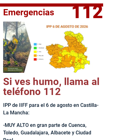
112
Emergencias
fe del Ejecutivo castellanomanchego, Emiliano García-Page, 
Si ves humo, llama al
teléfono 112
IPP de IIFF para el 6 de agosto en Castilla-
La Mancha:
-MUY ALTO en gran parte de Cuenca,
Toledo, Guadalajara, Albacete y Ciudad