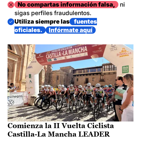
Imagen
No compartas información falsa,
ni
sigas perfiles fraudulentos.
Imagen
Utiliza siempre las
fuentes
oficiales.
Infórmate aquí
Comienza la II Vuelta Ciclista
Castilla-La Mancha LEADER