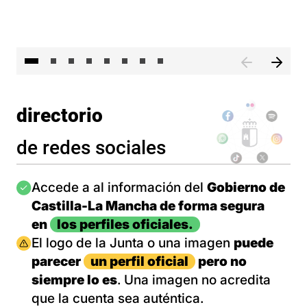
El 
directorio
de redes sociales
Imagen
Accede a al información del
Gobierno de
Castilla-La Mancha de forma segura
en
los perfiles oficiales.
Imagen
El logo de la Junta o una imagen
puede
parecer
un perfil oficial
pero no
siempre lo es
. Una imagen no acredita
que la cuenta sea auténtica.