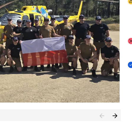
I
I
I
rcambiar por tercer año consecutivo formación y experienci