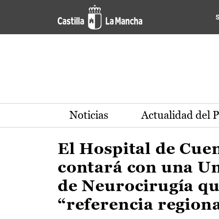
Actualidad de la región de 
Pasar al contenido principal
Noticias
Actualidad del 
El Hospital de Cue
contará con una U
de Neurocirugía qu
“referencia region