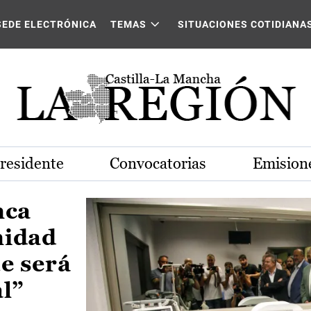
Castilla-La Mancha
SEDE ELECTRÓNICA
TEMAS
SITUACIONES COTIDIANA
Presidente
Convocatorias
Emisione
nca
nidad
e será
al”