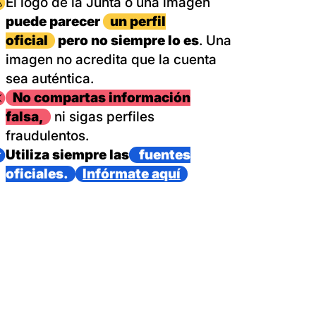
magen
El logo de la Junta o una imagen
puede parecer
un perfil
oficial
pero no siempre lo es
. Una
imagen no acredita que la cuenta
sea auténtica.
magen
No compartas información
falsa,
ni sigas perfiles
fraudulentos.
magen
Utiliza siempre las
fuentes
oficiales.
Infórmate aquí
as con un dispositivo internacional de bomberos forestales,