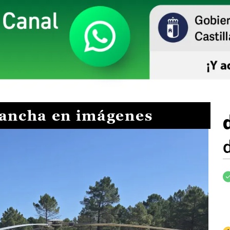
Mancha en imágenes
I