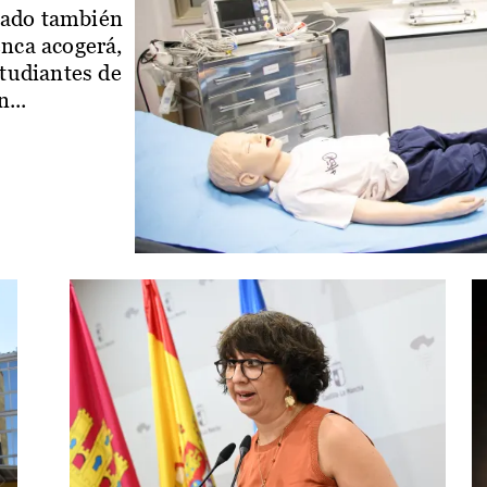
iado también
enca acogerá,
studiantes de
...