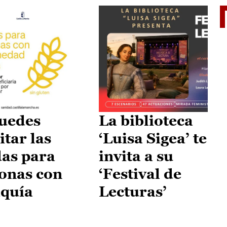
II Vu
uedes
La biblioteca
itar las
‘Luisa Sigea’ te
as para
invita a su
onas con
‘Festival de
aquía
Lecturas’