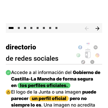
El presidente de Castilla-La Mancha, Emiliano García-Pa
El 
directorio
de redes sociales
Imagen
Accede a al información del
Gobierno de
Castilla-La Mancha de forma segura
en
los perfiles oficiales.
Imagen
El logo de la Junta o una imagen
puede
parecer
un perfil oficial
pero no
siempre lo es
. Una imagen no acredita