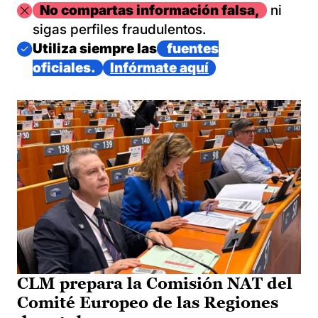
Imagen
No compartas información falsa,
ni
sigas perfiles fraudulentos.
Imagen
Utiliza siempre las
fuentes
oficiales.
Infórmate aquí
CLM prepara la Comisión NAT del
Comité Europeo de las Regiones