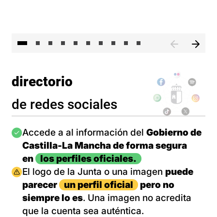
II 
directorio
de redes sociales
Imagen
Accede a al información del
Gobierno de
Castilla-La Mancha de forma segura
en
los perfiles oficiales.
Imagen
El logo de la Junta o una imagen
puede
parecer
un perfil oficial
pero no
siempre lo es
. Una imagen no acredita
que la cuenta sea auténtica.