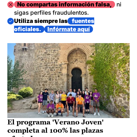
Imagen
No compartas información falsa,
ni
sigas perfiles fraudulentos.
Imagen
Utiliza siempre las
fuentes
oficiales.
Infórmate aquí
El programa 'Verano Joven'
completa al 100% las plazas