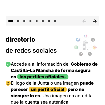
El 
directorio
de redes sociales
Imagen
Accede a al información del
Gobierno de
Castilla-La Mancha de forma segura
en
los perfiles oficiales.
Imagen
El logo de la Junta o una imagen
puede
parecer
un perfil oficial
pero no
siempre lo es
. Una imagen no acredita
que la cuenta sea auténtica.