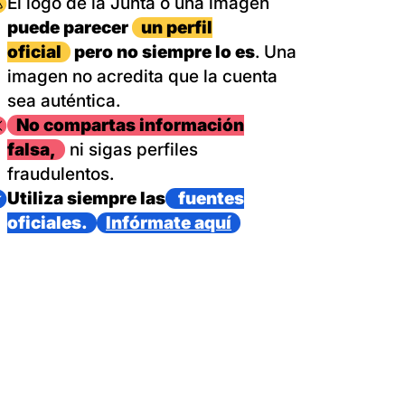
magen
El logo de la Junta o una imagen
puede parecer
un perfil
oficial
pero no siempre lo es
. Una
imagen no acredita que la cuenta
sea auténtica.
magen
No compartas información
falsa,
ni sigas perfiles
fraudulentos.
magen
Utiliza siempre las
fuentes
oficiales.
Infórmate aquí