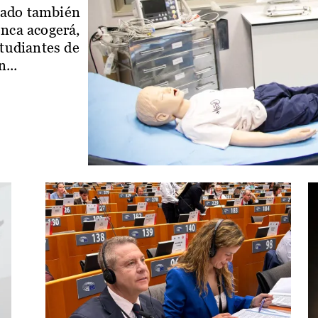
iado también
enca acogerá,
studiantes de
...