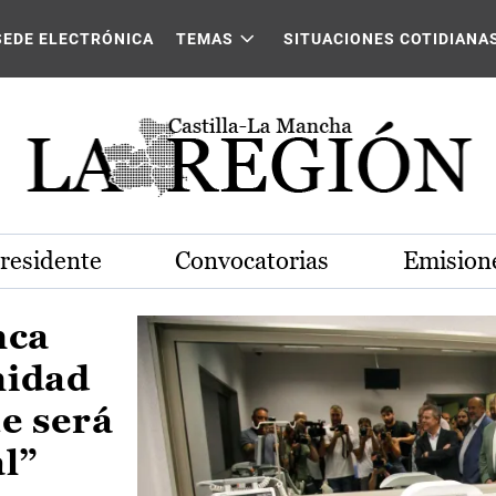
Castilla-La Mancha
SEDE ELECTRÓNICA
TEMAS
SITUACIONES COTIDIANA
Presidente
Convocatorias
Emisione
nca
nidad
e será
al”