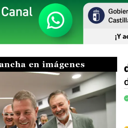
Mancha en imágenes
I