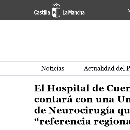
Actualidad de la región de 
Pasar al contenido principal
Noticias
Actualidad del 
El Hospital de Cue
contará con una U
de Neurocirugía qu
“referencia region