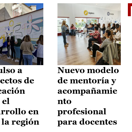
El je
lso a
Nuevo modelo
ectos de
de mentoría y
cación
acompañamie
 el
nto
rrollo en
profesional
 la región
para docentes