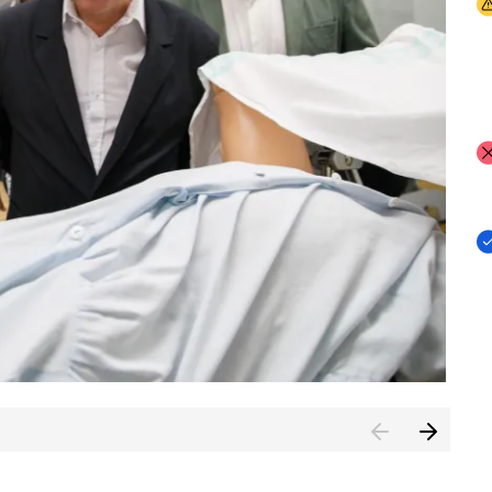
I
I
I
n de Cuenca (CESICU)