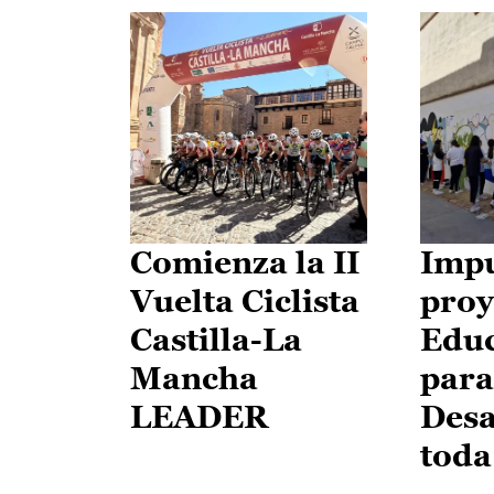
Comienza la II
Impu
Vuelta Ciclista
proy
Castilla-La
Edu
Mancha
para
LEADER
Desa
toda