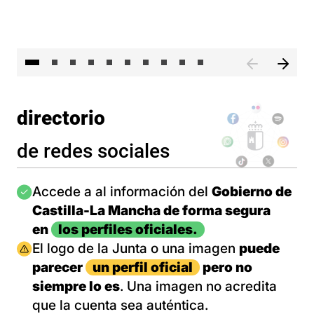
II 
directorio
de redes sociales
Imagen
Accede a al información del
Gobierno de
Castilla-La Mancha de forma segura
en
los perfiles oficiales.
Imagen
El logo de la Junta o una imagen
puede
parecer
un perfil oficial
pero no
siempre lo es
. Una imagen no acredita
que la cuenta sea auténtica.