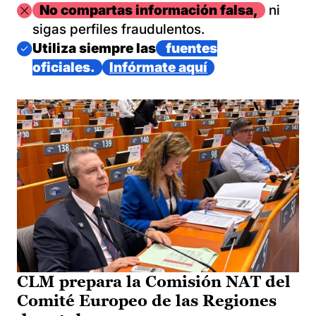
Imagen
No compartas información falsa,
ni
sigas perfiles fraudulentos.
Imagen
Utiliza siempre las
fuentes
oficiales.
Infórmate aquí
CLM prepara la Comisión NAT del
Comité Europeo de las Regiones