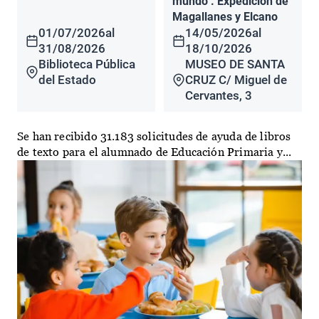
mundo". Expedición de
Magallanes y Elcano
01/07/2026
al
14/05/2026
al
31/08/2026
18/10/2026
Biblioteca Pública
MUSEO DE SANTA
del Estado
CRUZ C/ Miguel de
Cervantes, 3
Se han recibido 31.183 solicitudes de ayuda de libros
de texto para el alumnado de Educación Primaria y...