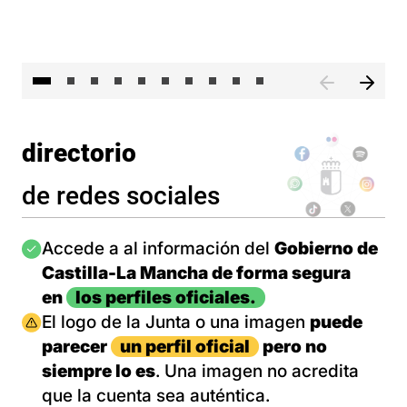
II 
directorio
de redes sociales
Imagen
Accede a al información del
Gobierno de
Castilla-La Mancha de forma segura
en
los perfiles oficiales.
Imagen
El logo de la Junta o una imagen
puede
parecer
un perfil oficial
pero no
siempre lo es
. Una imagen no acredita
que la cuenta sea auténtica.