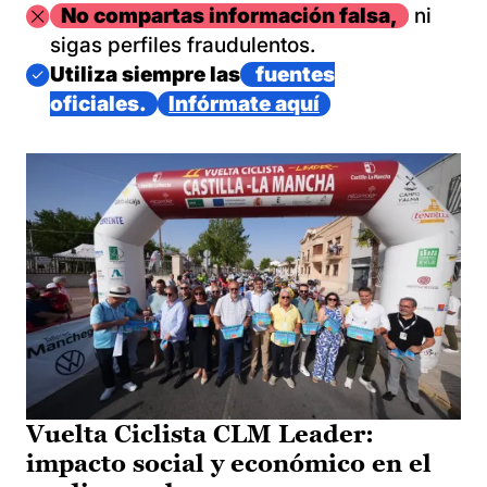
Imagen
No compartas información falsa,
ni
sigas perfiles fraudulentos.
Imagen
Utiliza siempre las
fuentes
oficiales.
Infórmate aquí
Vuelta Ciclista CLM Leader:
impacto social y económico en el