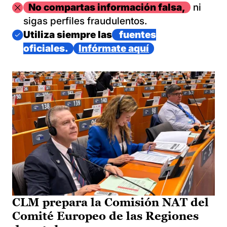
Imagen
No compartas información falsa,
ni
sigas perfiles fraudulentos.
Imagen
Utiliza siempre las
fuentes
oficiales.
Infórmate aquí
CLM prepara la Comisión NAT del
Comité Europeo de las Regiones