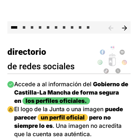
II 
directorio
de redes sociales
Imagen
Accede a al información del
Gobierno de
Castilla-La Mancha de forma segura
en
los perfiles oficiales.
Imagen
El logo de la Junta o una imagen
puede
parecer
un perfil oficial
pero no
siempre lo es
. Una imagen no acredita
que la cuenta sea auténtica.