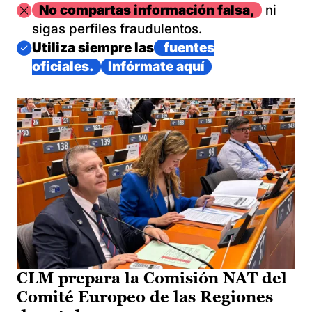
Imagen
No compartas información falsa,
ni
sigas perfiles fraudulentos.
Imagen
Utiliza siempre las
fuentes
oficiales.
Infórmate aquí
CLM prepara la Comisión NAT del
Comité Europeo de las Regiones