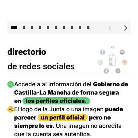
II 
directorio
de redes sociales
Imagen
Accede a al información del
Gobierno de
Castilla-La Mancha de forma segura
en
los perfiles oficiales.
Imagen
El logo de la Junta o una imagen
puede
parecer
un perfil oficial
pero no
siempre lo es
. Una imagen no acredita
que la cuenta sea auténtica.