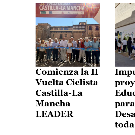
Comienza la II
Impu
Vuelta Ciclista
proy
Castilla-La
Edu
Mancha
para
LEADER
Desa
toda