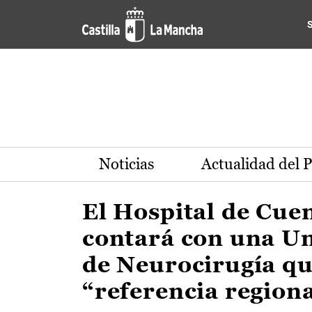
Actualidad de la región de 
Pasar al contenido principal
Noticias
Actualidad del 
El Hospital de Cue
contará con una U
de Neurocirugía qu
“referencia region