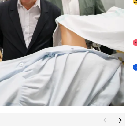
I
I
I
n de Cuenca (CESICU)