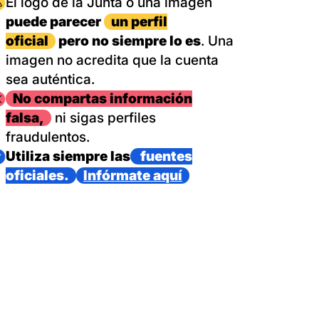
magen
El logo de la Junta o una imagen
puede parecer
un perfil
oficial
pero no siempre lo es
. Una
imagen no acredita que la cuenta
sea auténtica.
magen
No compartas información
falsa,
ni sigas perfiles
fraudulentos.
magen
Utiliza siempre las
fuentes
oficiales.
Infórmate aquí