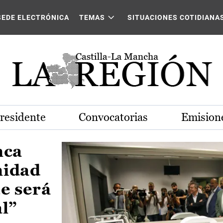
Castilla-La Mancha
SEDE ELECTRÓNICA
TEMAS
SITUACIONES COTIDIANA
Presidente
Convocatorias
Emisione
nca
nidad
e será
al”