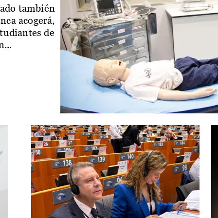
iado también
enca acogerá,
studiantes de
...