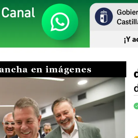
Mancha en imágenes
I