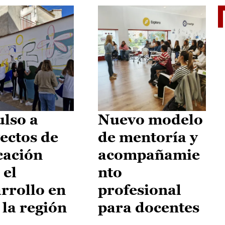
El je
lso a
Nuevo modelo
ectos de
de mentoría y
cación
acompañamie
 el
nto
rrollo en
profesional
 la región
para docentes