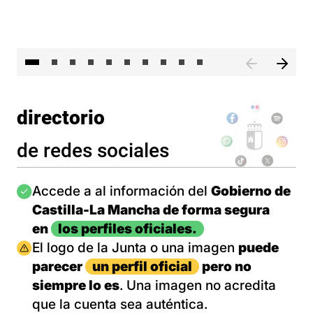
II 
directorio
de redes sociales
Imagen
Accede a al información del
Gobierno de
Castilla-La Mancha de forma segura
en
los perfiles oficiales.
Imagen
El logo de la Junta o una imagen
puede
parecer
un perfil oficial
pero no
siempre lo es
. Una imagen no acredita
que la cuenta sea auténtica.