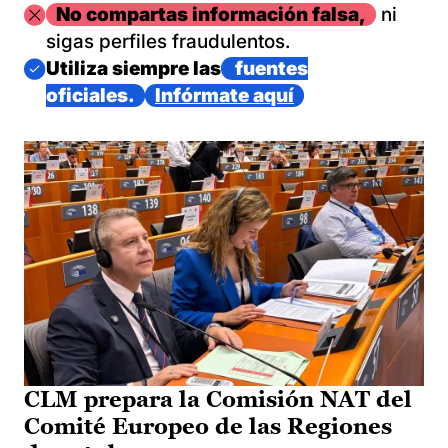
Imagen
No compartas información falsa,
ni
sigas perfiles fraudulentos.
Imagen
Utiliza siempre las
fuentes
oficiales.
Infórmate aquí
CLM prepara la Comisión NAT del
Comité Europeo de las Regiones