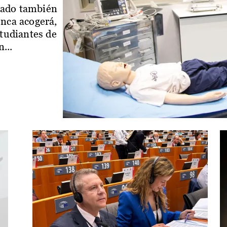
iado también
enca acogerá,
studiantes de
...