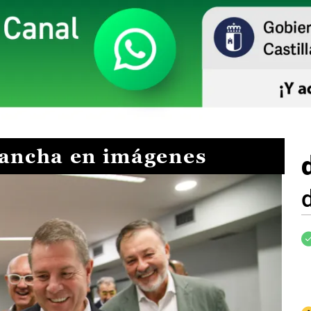
Mancha en imágenes
I