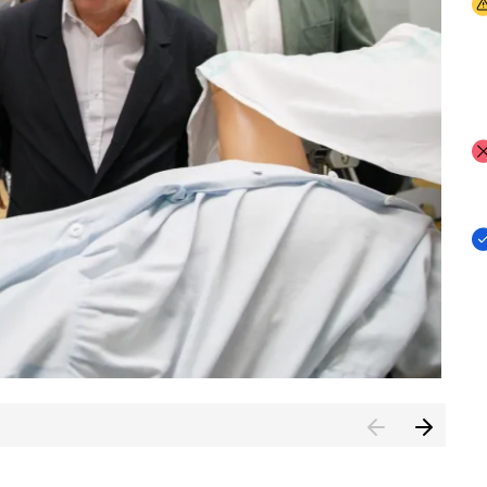
I
I
I
n de Cuenca (CESICU)