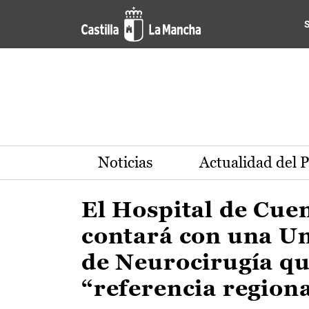
Actualidad de la región de 
Pasar al contenido principal
Noticias
Actualidad del 
El Hospital de Cue
contará con una U
de Neurocirugía qu
“referencia region