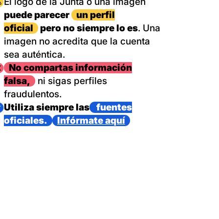
magen
El logo de la Junta o una imagen
puede parecer
un perfil
oficial
pero no siempre lo es
. Una
imagen no acredita que la cuenta
sea auténtica.
magen
No compartas información
falsa,
ni sigas perfiles
fraudulentos.
magen
Utiliza siempre las
fuentes
oficiales.
Infórmate aquí