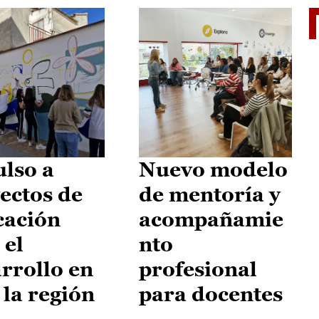
El je
lso a
Nuevo modelo
ectos de
de mentoría y
cación
acompañamie
 el
nto
rrollo en
profesional
 la región
para docentes