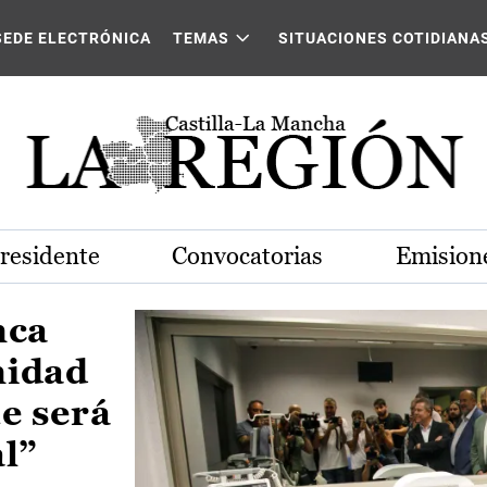
Castilla-La Mancha
SEDE ELECTRÓNICA
TEMAS
SITUACIONES COTIDIANA
Presidente
Convocatorias
Emisione
nca
nidad
e será
al”