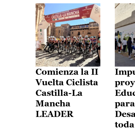
Comienza la II
Impu
Vuelta Ciclista
proy
Castilla-La
Edu
Mancha
para
LEADER
Desa
toda