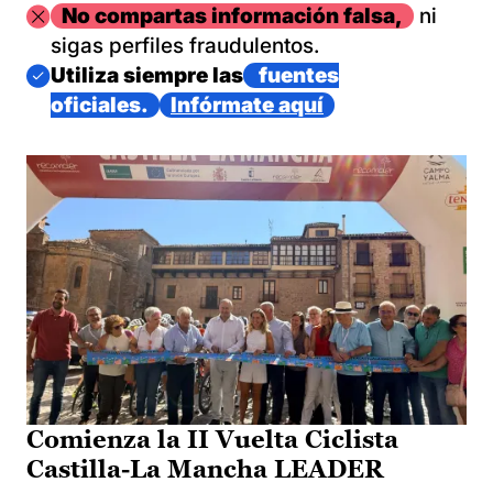
Imagen
No compartas información falsa,
ni
sigas perfiles fraudulentos.
Imagen
Utiliza siempre las
fuentes
oficiales.
Infórmate aquí
Comienza la II Vuelta Ciclista
Castilla-La Mancha LEADER