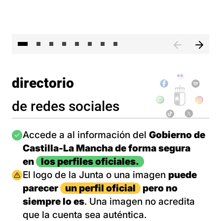
El 
directorio
de redes sociales
Imagen
Accede a al información del
Gobierno de
Castilla-La Mancha de forma segura
en
los perfiles oficiales.
Imagen
El logo de la Junta o una imagen
puede
parecer
un perfil oficial
pero no
siempre lo es
. Una imagen no acredita
que la cuenta sea auténtica.