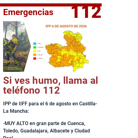
112
Emergencias
fe del Ejecutivo castellanomanchego, Emiliano García-Page, 
Si ves humo, llama al
teléfono 112
IPP de IIFF para el 6 de agosto en Castilla-
La Mancha:
-MUY ALTO en gran parte de Cuenca,
Toledo, Guadalajara, Albacete y Ciudad