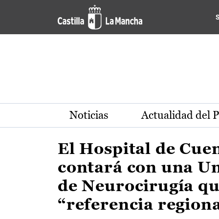
Actualidad de la región de 
Pasar al contenido principal
Noticias
Actualidad del 
El Hospital de Cue
contará con una U
de Neurocirugía qu
“referencia region