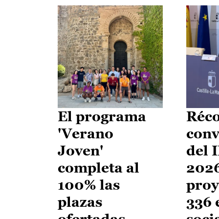
El programa
Réco
'Verano
conv
Joven'
del 
completa al
2026
100% las
proy
plazas
336 
ofertadas
soci