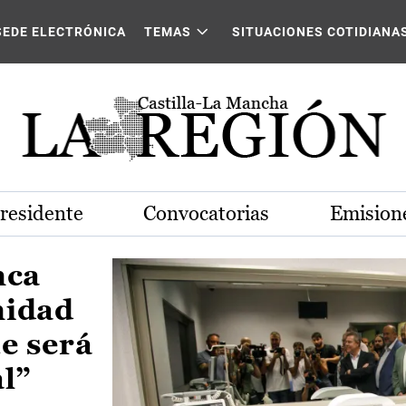
Castilla-La Mancha
SEDE ELECTRÓNICA
TEMAS
SITUACIONES COTIDIANA
Presidente
Convocatorias
Emisione
nca
nidad
e será
al”