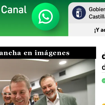
Mancha en imágenes
I