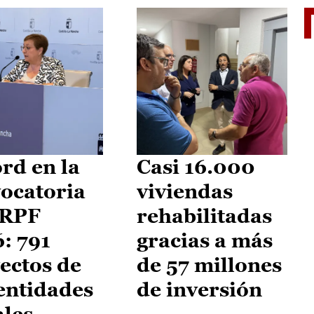
El je
rd en la
Casi 16.000
ocatoria
viviendas
IRPF
rehabilitadas
: 791
gracias a más
ectos de
de 57 millones
entidades
de inversión
ales