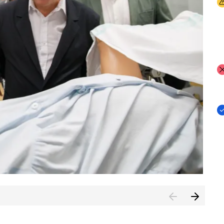
I
I
I
n de Cuenca (CESICU)