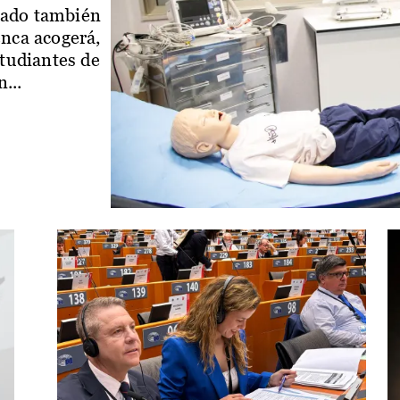
iado también
enca acogerá,
studiantes de
...