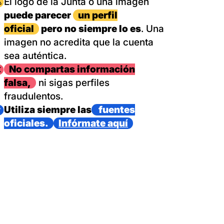
magen
El logo de la Junta o una imagen
puede parecer
un perfil
oficial
pero no siempre lo es
. Una
imagen no acredita que la cuenta
sea auténtica.
magen
No compartas información
falsa,
ni sigas perfiles
fraudulentos.
magen
Utiliza siempre las
fuentes
oficiales.
Infórmate aquí