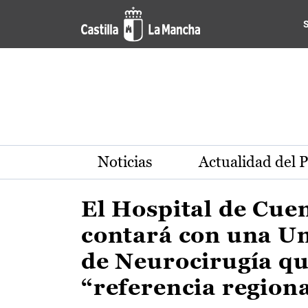
Actualidad de la región de 
Pasar al contenido principal
Noticias
Actualidad del 
El Hospital de Cue
contará con una U
de Neurocirugía qu
“referencia region