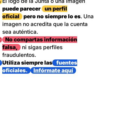
magen
El logo de la Junta o una imagen
puede parecer
un perfil
oficial
pero no siempre lo es
. Una
imagen no acredita que la cuenta
sea auténtica.
magen
No compartas información
falsa,
ni sigas perfiles
fraudulentos.
magen
Utiliza siempre las
fuentes
oficiales.
Infórmate aquí