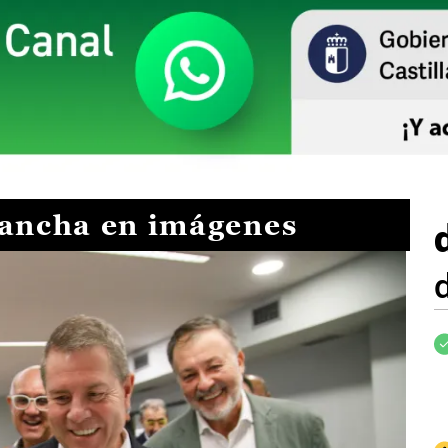
Mancha en imágenes
I