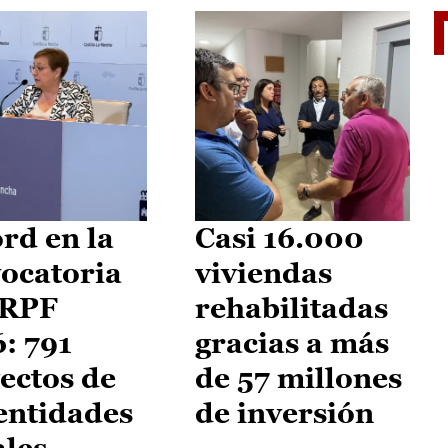
El je
rd en la
Casi 16.000
ocatoria
viviendas
IRPF
rehabilitadas
: 791
gracias a más
ectos de
de 57 millones
entidades
de inversión
ales