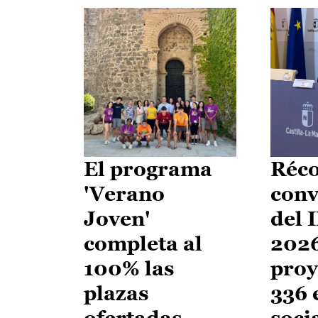
El programa
Réco
'Verano
conv
Joven'
del 
completa al
2026
100% las
proy
plazas
336 
ofertadas
soci