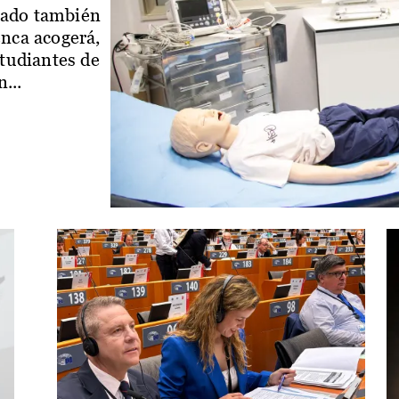
iado también
enca acogerá,
studiantes de
...