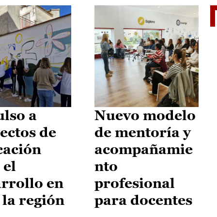
El je
lso a
Nuevo modelo
ectos de
de mentoría y
cación
acompañamie
 el
nto
rrollo en
profesional
 la región
para docentes