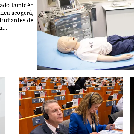
iado también
enca acogerá,
studiantes de
...