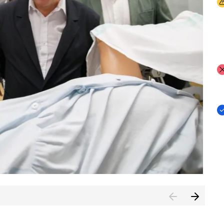
I
I
I
n de Cuenca (CESICU)