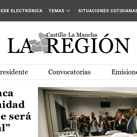
Castilla-La Mancha
SEDE ELECTRÓNICA
TEMAS
SITUACIONES COTIDIANA
Presidente
Convocatorias
Emisione
nca
nidad
e será
al”