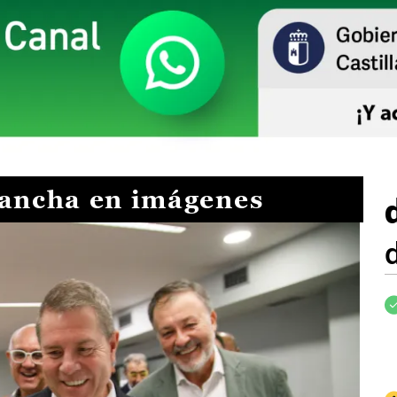
Mancha en imágenes
I