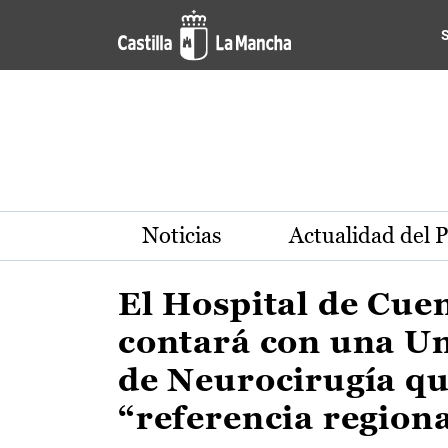
Actualidad de la región de 
Pasar al contenido principal
Noticias
Actualidad del 
El Hospital de Cue
contará con una U
de Neurocirugía qu
“referencia region