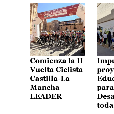
Comienza la II
Impu
Vuelta Ciclista
proy
Castilla-La
Edu
Mancha
para
LEADER
Desa
toda