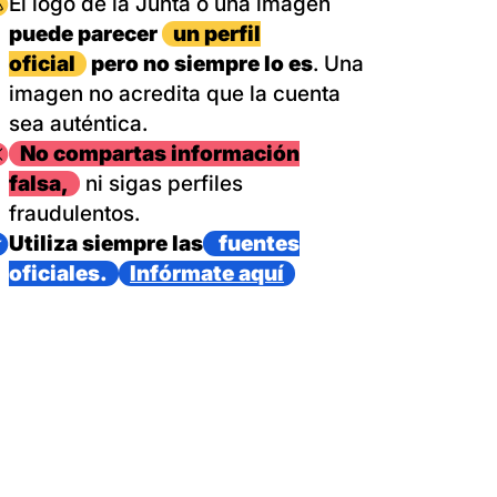
magen
El logo de la Junta o una imagen
puede parecer
un perfil
oficial
pero no siempre lo es
. Una
imagen no acredita que la cuenta
sea auténtica.
magen
No compartas información
falsa,
ni sigas perfiles
fraudulentos.
magen
Utiliza siempre las
fuentes
oficiales.
Infórmate aquí