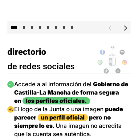
El 
directorio
de redes sociales
Imagen
Accede a al información del
Gobierno de
Castilla-La Mancha de forma segura
en
los perfiles oficiales.
Imagen
El logo de la Junta o una imagen
puede
parecer
un perfil oficial
pero no
siempre lo es
. Una imagen no acredita
que la cuenta sea auténtica.