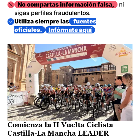
Imagen
No compartas información falsa,
ni
sigas perfiles fraudulentos.
Imagen
Utiliza siempre las
fuentes
oficiales.
Infórmate aquí
Comienza la II Vuelta Ciclista
Castilla-La Mancha LEADER