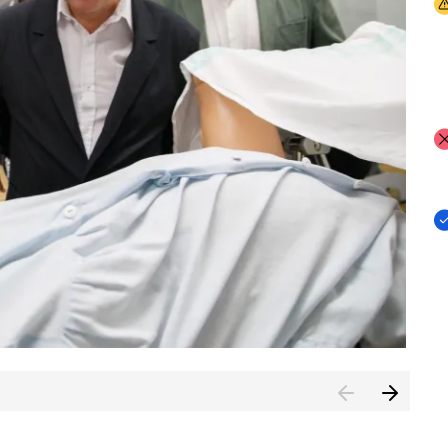
I
I
I
n de Cuenca (CESICU)