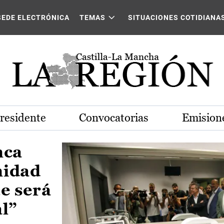
Castilla-La Mancha
SEDE ELECTRÓNICA
TEMAS
SITUACIONES COTIDIANA
Presidente
Convocatorias
Emisione
nca
nidad
e será
al”