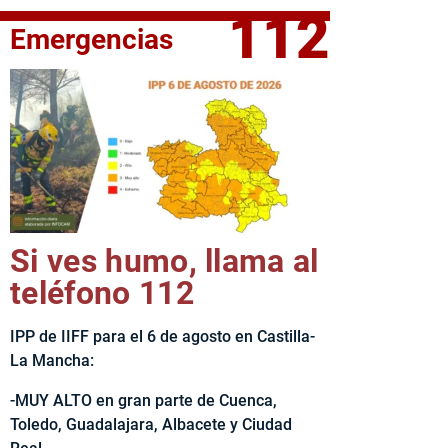
112
Emergencias
fe del Ejecutivo castellanomanchego, Emiliano García-Page, 
Si ves humo, llama al
teléfono 112
IPP de IIFF para el 6 de agosto en Castilla-
La Mancha:
-MUY ALTO en gran parte de Cuenca,
Toledo, Guadalajara, Albacete y Ciudad