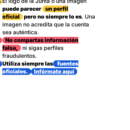
magen
El logo de la Junta o una imagen
puede parecer
un perfil
oficial
pero no siempre lo es
. Una
imagen no acredita que la cuenta
sea auténtica.
magen
No compartas información
falsa,
ni sigas perfiles
fraudulentos.
magen
Utiliza siempre las
fuentes
oficiales.
Infórmate aquí