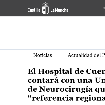
Actualidad de la región de 
Pasar al contenido principal
Noticias
Actualidad del 
El Hospital de Cue
contará con una U
de Neurocirugía qu
“referencia region