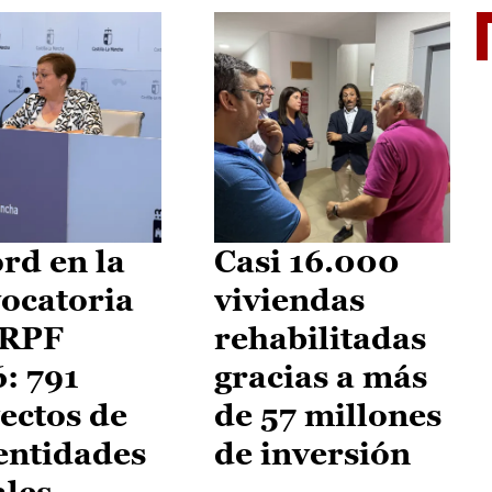
El je
rd en la
Casi 16.000
ocatoria
viviendas
IRPF
rehabilitadas
: 791
gracias a más
ectos de
de 57 millones
entidades
de inversión
ales