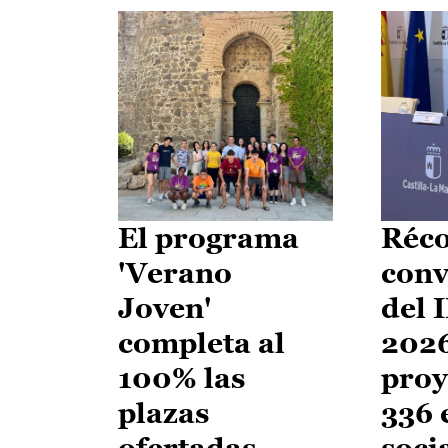
El programa
Réco
'Verano
conv
Joven'
del 
completa al
2026
100% las
proy
plazas
336 
ofertadas
soci