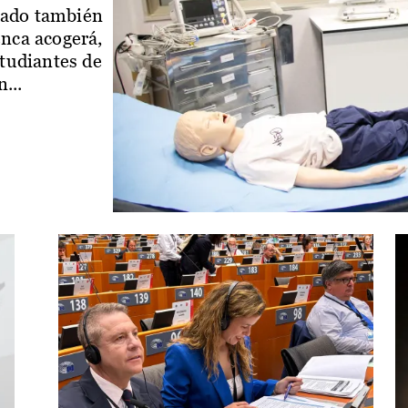
iado también
enca acogerá,
studiantes de
...