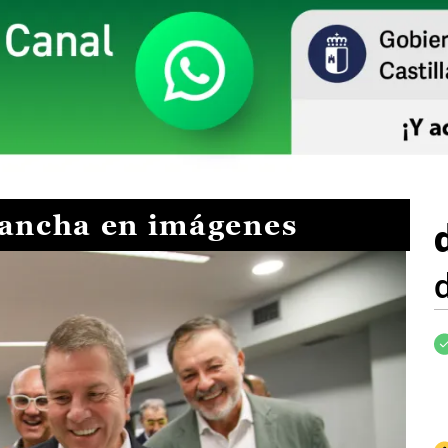
Mancha en imágenes
I