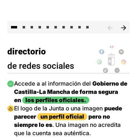
II 
directorio
de redes sociales
Imagen
Accede a al información del
Gobierno de
Castilla-La Mancha de forma segura
en
los perfiles oficiales.
Imagen
El logo de la Junta o una imagen
puede
parecer
un perfil oficial
pero no
siempre lo es
. Una imagen no acredita
que la cuenta sea auténtica.