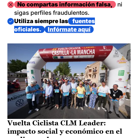
Imagen
No compartas información falsa,
ni
sigas perfiles fraudulentos.
Imagen
Utiliza siempre las
fuentes
oficiales.
Infórmate aquí
Vuelta Ciclista CLM Leader:
impacto social y económico en el