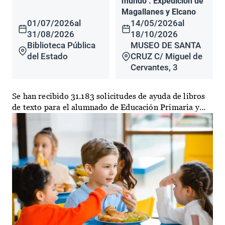
mundo". Expedición de
Magallanes y Elcano
01/07/2026
al
14/05/2026
al
31/08/2026
18/10/2026
Biblioteca Pública
MUSEO DE SANTA
del Estado
CRUZ C/ Miguel de
Cervantes, 3
Se han recibido 31.183 solicitudes de ayuda de libros
de texto para el alumnado de Educación Primaria y...