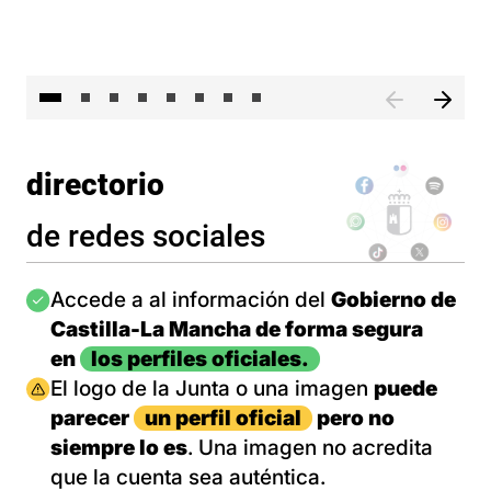
El 
directorio
de redes sociales
Imagen
Accede a al información del
Gobierno de
Castilla-La Mancha de forma segura
en
los perfiles oficiales.
Imagen
El logo de la Junta o una imagen
puede
parecer
un perfil oficial
pero no
siempre lo es
. Una imagen no acredita
que la cuenta sea auténtica.