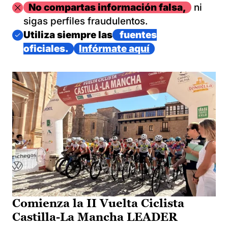
Imagen
No compartas información falsa,
ni
sigas perfiles fraudulentos.
Imagen
Utiliza siempre las
fuentes
oficiales.
Infórmate aquí
Comienza la II Vuelta Ciclista
Castilla-La Mancha LEADER