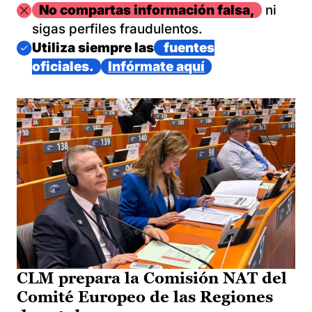
Imagen
No compartas información falsa,
ni
sigas perfiles fraudulentos.
Imagen
Utiliza siempre las
fuentes
oficiales.
Infórmate aquí
CLM prepara la Comisión NAT del
Comité Europeo de las Regiones