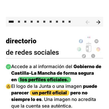
II 
directorio
de redes sociales
Imagen
Accede a al información del
Gobierno de
Castilla-La Mancha de forma segura
en
los perfiles oficiales.
Imagen
El logo de la Junta o una imagen
puede
parecer
un perfil oficial
pero no
siempre lo es
. Una imagen no acredita
que la cuenta sea auténtica.