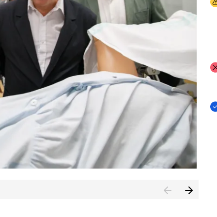
I
I
I
n de Cuenca (CESICU)