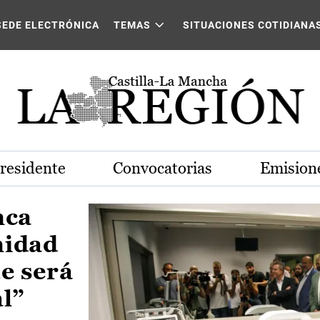
Castilla-La Mancha
SEDE ELECTRÓNICA
TEMAS
SITUACIONES COTIDIANA
Presidente
Convocatorias
Emisione
nca
nidad
e será
al”