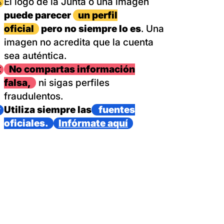
magen
El logo de la Junta o una imagen
puede parecer
un perfil
oficial
pero no siempre lo es
. Una
imagen no acredita que la cuenta
sea auténtica.
magen
No compartas información
falsa,
ni sigas perfiles
fraudulentos.
magen
Utiliza siempre las
fuentes
oficiales.
Infórmate aquí