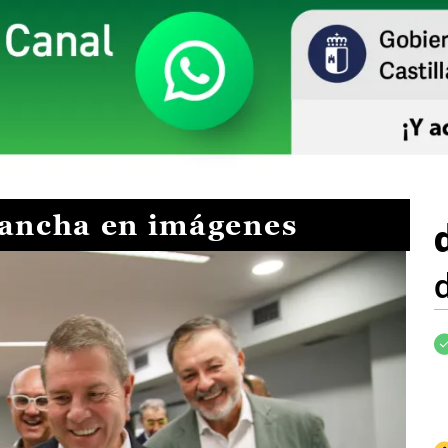
Mancha en imágenes
I