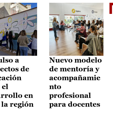
El je
lso a
Nuevo modelo
ectos de
de mentoría y
cación
acompañamie
 el
nto
rrollo en
profesional
 la región
para docentes