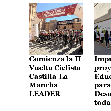
Comienza la II
Impu
Vuelta Ciclista
proy
Castilla-La
Edu
Mancha
para
LEADER
Desa
toda