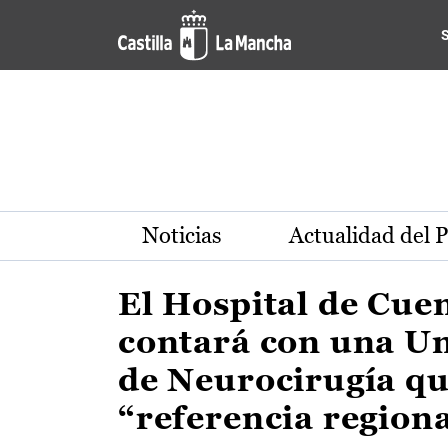
Actualidad de la región de 
Pasar al contenido principal
Noticias
Actualidad del 
El Hospital de Cue
contará con una U
de Neurocirugía qu
“referencia region