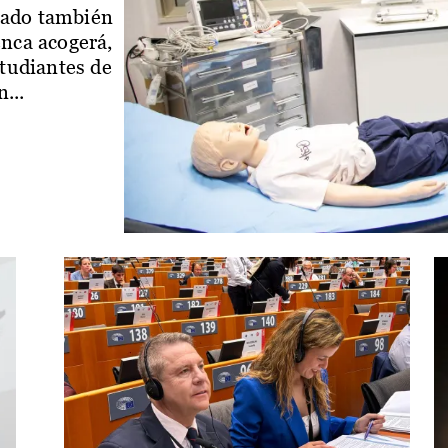
iado también
enca acogerá,
studiantes de
...