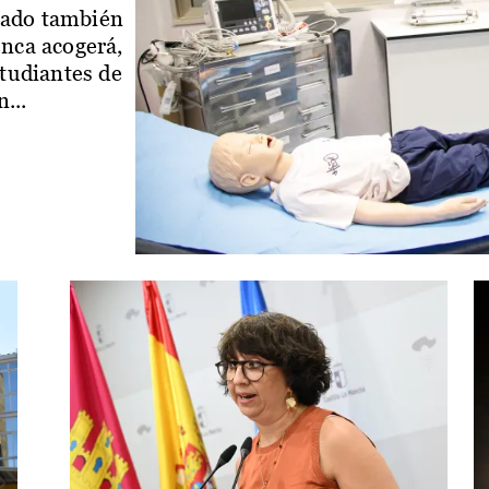
iado también
enca acogerá,
studiantes de
...