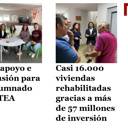
II Vu
apoyo e
Casi 16.000
usión para
viviendas
lumnado
rehabilitadas
 TEA
gracias a más
de 57 millones
de inversión