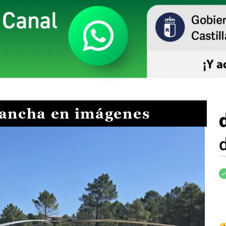
Mancha en imágenes
I