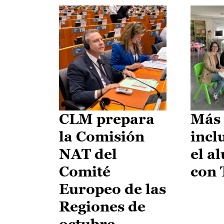
CLM prepara
Más 
la Comisión
incl
NAT del
el a
Comité
con
Europeo de las
Regiones de
octubre