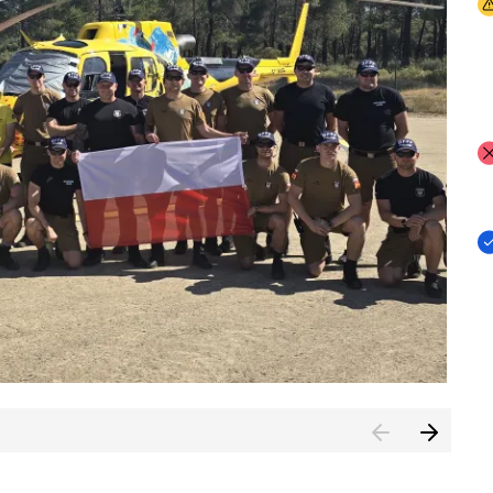
I
I
I
rcambiar por tercer año consecutivo formación y experienci