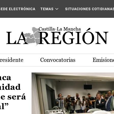
Castilla-La Mancha
SEDE ELECTRÓNICA
TEMAS
SITUACIONES COTIDIANA
Presidente
Convocatorias
Emisione
nca
nidad
e será
al”