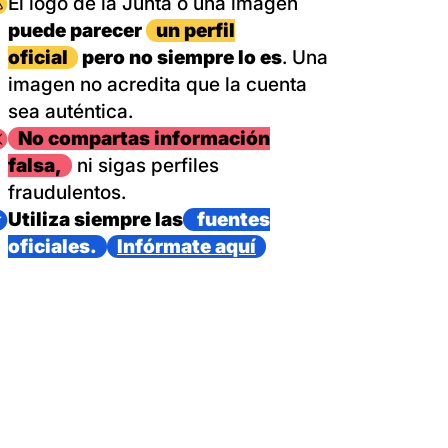
magen
El logo de la Junta o una imagen
puede parecer
un perfil
oficial
pero no siempre lo es
. Una
imagen no acredita que la cuenta
sea auténtica.
magen
No compartas información
falsa,
ni sigas perfiles
fraudulentos.
magen
Utiliza siempre las
fuentes
oficiales.
Infórmate aquí
as con un dispositivo internacional de bomberos forestales,