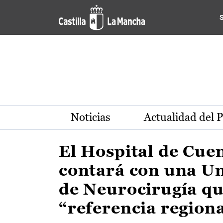
Actualidad de la región de 
Pasar al contenido principal
Noticias
Actualidad del 
El Hospital de Cue
contará con una U
de Neurocirugía qu
“referencia region