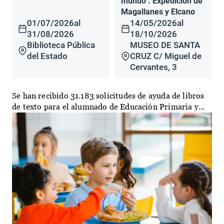
mundo". Expedición de
Magallanes y Elcano
01/07/2026
al
14/05/2026
al
31/08/2026
18/10/2026
Biblioteca Pública
MUSEO DE SANTA
del Estado
CRUZ C/ Miguel de
Cervantes, 3
Se han recibido 31.183 solicitudes de ayuda de libros
de texto para el alumnado de Educación Primaria y...