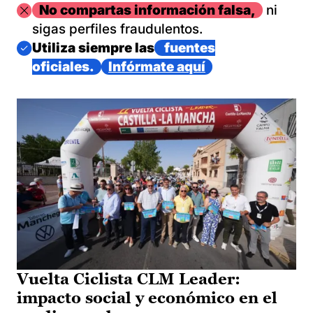
Imagen
No compartas información falsa,
ni
sigas perfiles fraudulentos.
Imagen
Utiliza siempre las
fuentes
oficiales.
Infórmate aquí
Vuelta Ciclista CLM Leader:
impacto social y económico en el