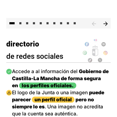
II 
directorio
de redes sociales
Imagen
Accede a al información del
Gobierno de
Castilla-La Mancha de forma segura
en
los perfiles oficiales.
Imagen
El logo de la Junta o una imagen
puede
parecer
un perfil oficial
pero no
siempre lo es
. Una imagen no acredita
que la cuenta sea auténtica.