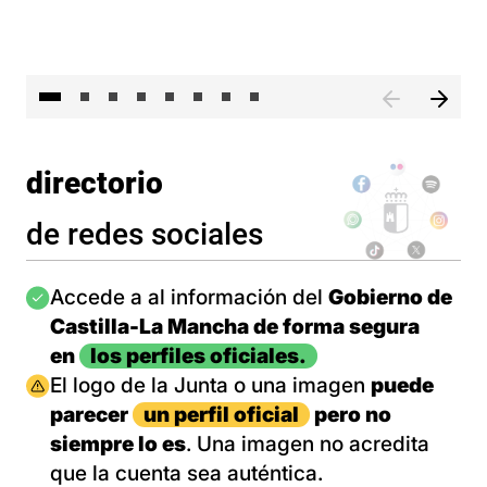
El 
directorio
de redes sociales
Imagen
Accede a al información del
Gobierno de
Castilla-La Mancha de forma segura
en
los perfiles oficiales.
Imagen
El logo de la Junta o una imagen
puede
parecer
un perfil oficial
pero no
siempre lo es
. Una imagen no acredita
que la cuenta sea auténtica.