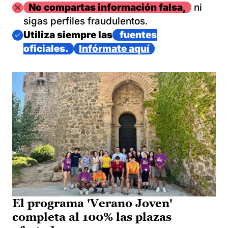
Imagen
No compartas información falsa,
ni
sigas perfiles fraudulentos.
Imagen
Utiliza siempre las
fuentes
oficiales.
Infórmate aquí
El programa 'Verano Joven'
completa al 100% las plazas