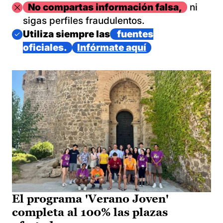
Imagen
No compartas información falsa,
ni
sigas perfiles fraudulentos.
Imagen
Utiliza siempre las
fuentes
oficiales.
Infórmate aquí
El programa 'Verano Joven'
completa al 100% las plazas