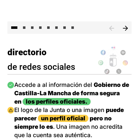
El 
directorio
de redes sociales
Imagen
Accede a al información del
Gobierno de
Castilla-La Mancha de forma segura
en
los perfiles oficiales.
Imagen
El logo de la Junta o una imagen
puede
parecer
un perfil oficial
pero no
siempre lo es
. Una imagen no acredita
que la cuenta sea auténtica.