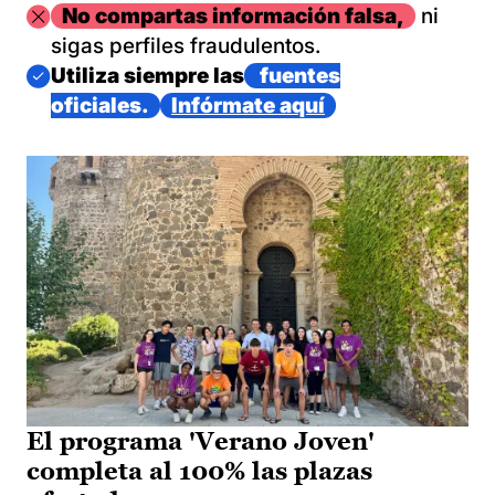
Imagen
No compartas información falsa,
ni
sigas perfiles fraudulentos.
Imagen
Utiliza siempre las
fuentes
oficiales.
Infórmate aquí
El programa 'Verano Joven'
completa al 100% las plazas