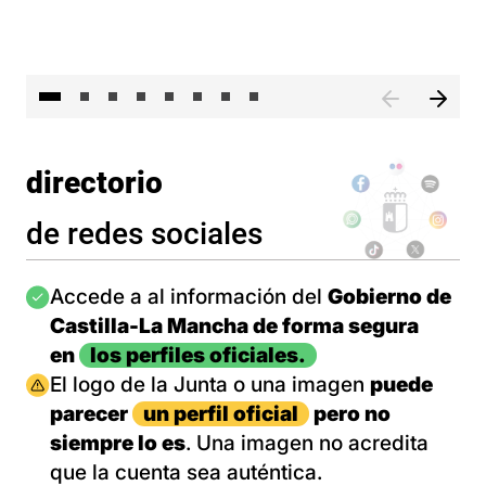
El 
directorio
de redes sociales
Imagen
Accede a al información del
Gobierno de
Castilla-La Mancha de forma segura
en
los perfiles oficiales.
Imagen
El logo de la Junta o una imagen
puede
parecer
un perfil oficial
pero no
siempre lo es
. Una imagen no acredita
que la cuenta sea auténtica.