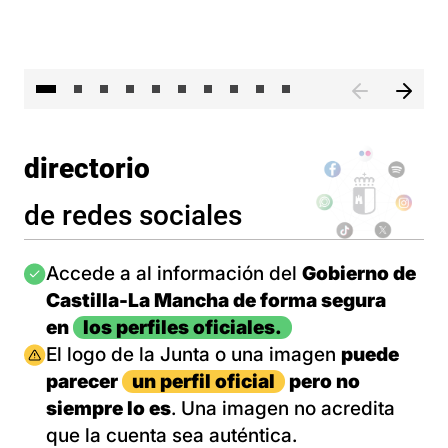
II 
directorio
de redes sociales
Imagen
Accede a al información del
Gobierno de
Castilla-La Mancha de forma segura
en
los perfiles oficiales.
Imagen
El logo de la Junta o una imagen
puede
parecer
un perfil oficial
pero no
siempre lo es
. Una imagen no acredita
que la cuenta sea auténtica.