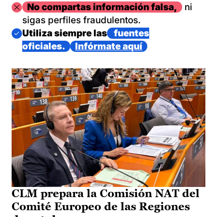
Imagen
No compartas información falsa,
ni
sigas perfiles fraudulentos.
Imagen
Utiliza siempre las
fuentes
oficiales.
Infórmate aquí
CLM prepara la Comisión NAT del
Comité Europeo de las Regiones