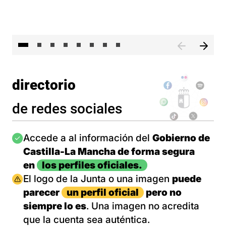
El 
directorio
de redes sociales
Imagen
Accede a al información del
Gobierno de
Castilla-La Mancha de forma segura
en
los perfiles oficiales.
Imagen
El logo de la Junta o una imagen
puede
parecer
un perfil oficial
pero no
siempre lo es
. Una imagen no acredita
que la cuenta sea auténtica.