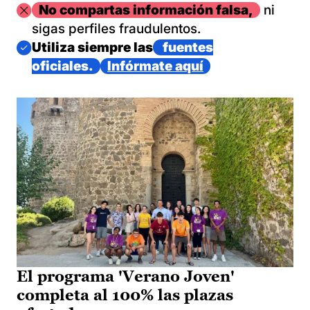
Imagen
No compartas información falsa,
ni
sigas perfiles fraudulentos.
Imagen
Utiliza siempre las
fuentes
oficiales.
Infórmate aquí
El programa 'Verano Joven'
completa al 100% las plazas