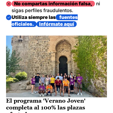
Imagen
No compartas información falsa,
ni
sigas perfiles fraudulentos.
Imagen
Utiliza siempre las
fuentes
oficiales.
Infórmate aquí
El programa 'Verano Joven'
completa al 100% las plazas