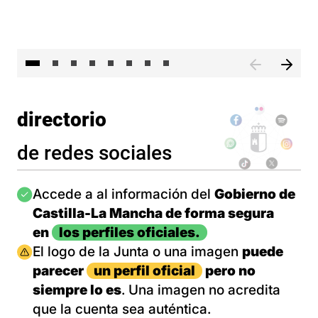
El 
directorio
de redes sociales
Imagen
Accede a al información del
Gobierno de
Castilla-La Mancha de forma segura
en
los perfiles oficiales.
Imagen
El logo de la Junta o una imagen
puede
parecer
un perfil oficial
pero no
siempre lo es
. Una imagen no acredita
que la cuenta sea auténtica.