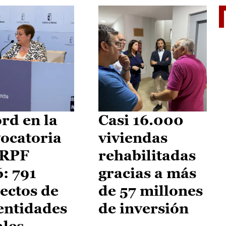
El je
rd en la
Casi 16.000
ocatoria
viviendas
IRPF
rehabilitadas
: 791
gracias a más
ectos de
de 57 millones
entidades
de inversión
ales