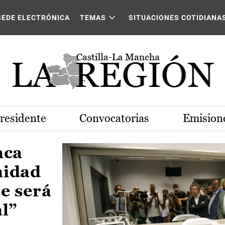
Castilla-La Mancha
SEDE ELECTRÓNICA
TEMAS
SITUACIONES COTIDIANA
Presidente
Convocatorias
Emisione
nca
nidad
e será
al”