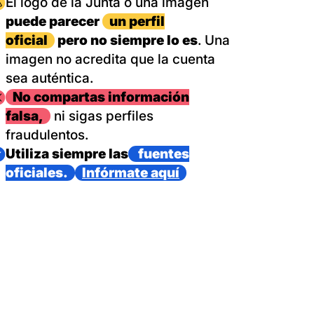
magen
El logo de la Junta o una imagen
puede parecer
un perfil
oficial
pero no siempre lo es
. Una
imagen no acredita que la cuenta
sea auténtica.
magen
No compartas información
falsa,
ni sigas perfiles
fraudulentos.
magen
Utiliza siempre las
fuentes
oficiales.
Infórmate aquí