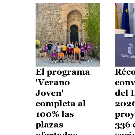
El programa
Réco
'Verano
conv
Joven'
del 
completa al
2026
100% las
proy
plazas
336 
ofertadas
soci