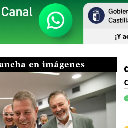
Mancha en imágenes
I