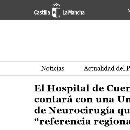
Actualidad de la región de 
Pasar al contenido principal
Noticias
Actualidad del 
El Hospital de Cue
contará con una U
de Neurocirugía qu
“referencia region