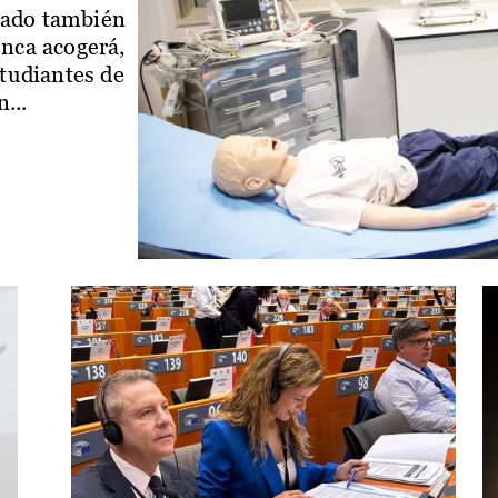
iado también
enca acogerá,
studiantes de
...