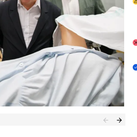
I
I
I
n de Cuenca (CESICU)