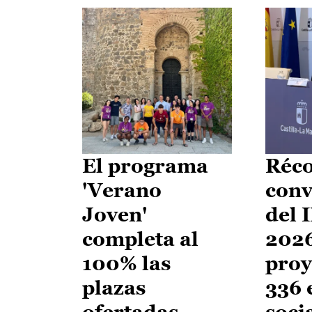
El programa
Réco
'Verano
conv
Joven'
del 
completa al
2026
100% las
proy
plazas
336 
ofertadas
soci