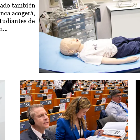
iado también
enca acogerá,
studiantes de
...