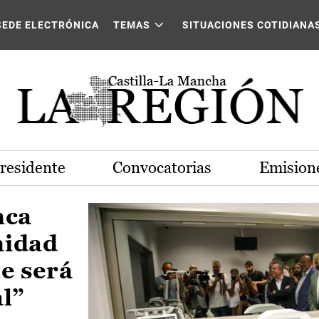
Castilla-La Mancha
SEDE ELECTRÓNICA
TEMAS
SITUACIONES COTIDIANA
Presidente
Convocatorias
Emisione
nca
nidad
e será
al”