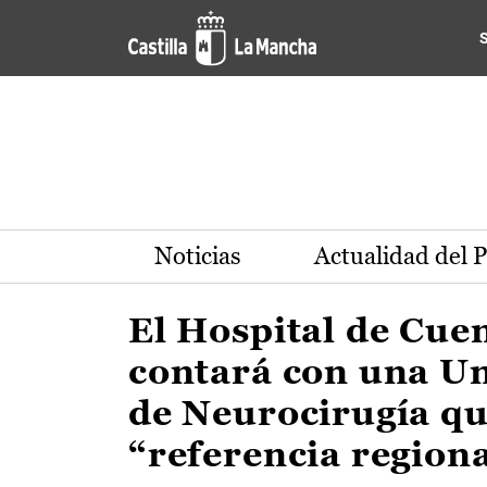
Actualidad de la región de 
Pasar al contenido principal
Noticias
Actualidad del 
El Hospital de Cue
contará con una U
de Neurocirugía qu
“referencia region