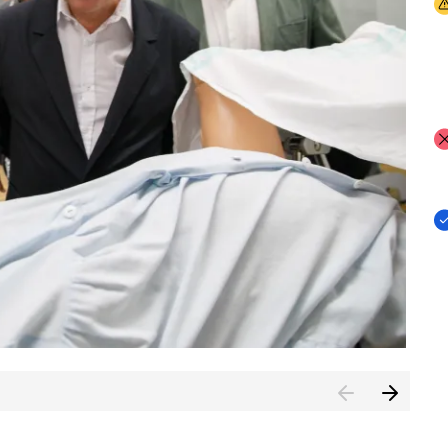
I
I
I
n de Cuenca (CESICU)