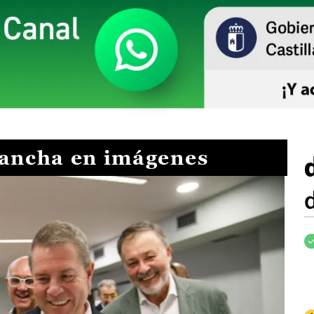
Mancha en imágenes
I