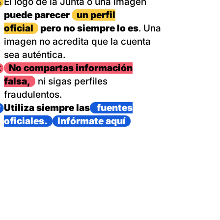
magen
El logo de la Junta o una imagen
puede parecer
un perfil
oficial
pero no siempre lo es
. Una
imagen no acredita que la cuenta
sea auténtica.
magen
No compartas información
falsa,
ni sigas perfiles
fraudulentos.
magen
Utiliza siempre las
fuentes
oficiales.
Infórmate aquí