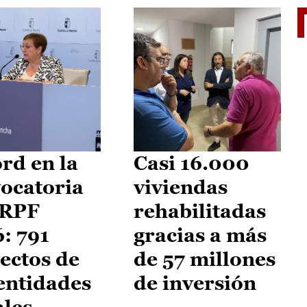
El je
rd en la
Casi 16.000
ocatoria
viviendas
IRPF
rehabilitadas
: 791
gracias a más
ectos de
de 57 millones
entidades
de inversión
ales