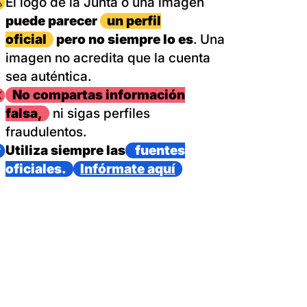
magen
El logo de la Junta o una imagen
puede parecer
un perfil
oficial
pero no siempre lo es
. Una
imagen no acredita que la cuenta
sea auténtica.
magen
No compartas información
falsa,
ni sigas perfiles
fraudulentos.
magen
Utiliza siempre las
fuentes
oficiales.
Infórmate aquí