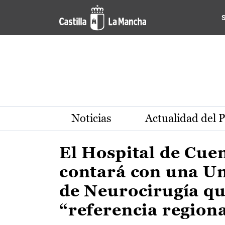
Actualidad de la región de 
Pasar al contenido principal
Noticias
Actualidad del 
El Hospital de Cue
contará con una U
de Neurocirugía qu
“referencia region