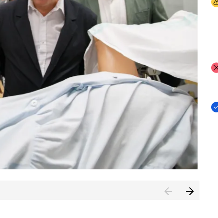
I
I
I
n de Cuenca (CESICU)