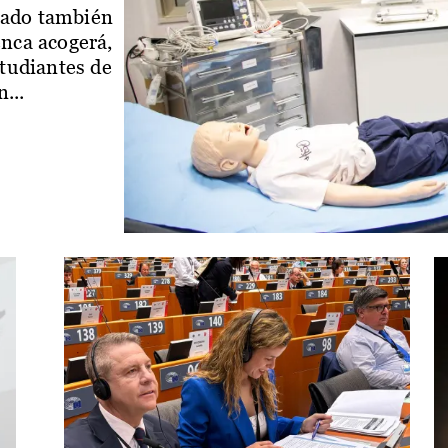
iado también
enca acogerá,
studiantes de
...