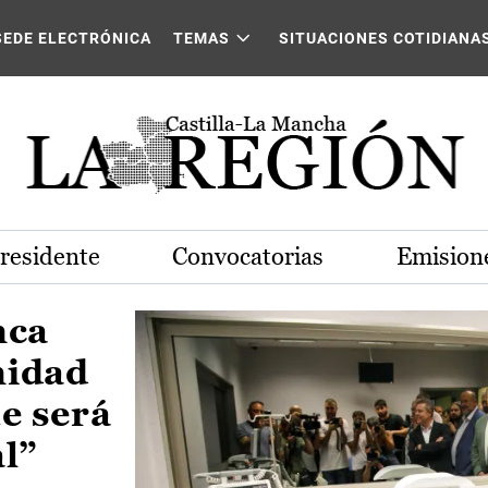
Castilla-La Mancha
SEDE ELECTRÓNICA
TEMAS
SITUACIONES COTIDIANA
Presidente
Convocatorias
Emisione
nca
nidad
e será
al”