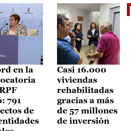
El je
rd en la
Casi 16.000
ocatoria
viviendas
IRPF
rehabilitadas
: 791
gracias a más
ectos de
de 57 millones
entidades
de inversión
ales