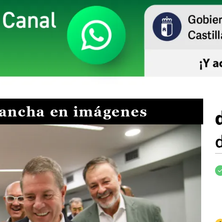
Mancha en imágenes
I