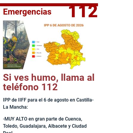
112
Emergencias
fe del Ejecutivo castellanomanchego, Emiliano García-Page, 
Si ves humo, llama al
teléfono 112
IPP de IIFF para el 6 de agosto en Castilla-
La Mancha:
-MUY ALTO en gran parte de Cuenca,
Toledo, Guadalajara, Albacete y Ciudad