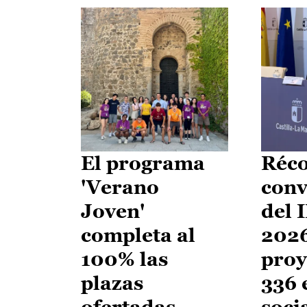
El programa
Réco
'Verano
conv
Joven'
del 
completa al
2026
100% las
proy
plazas
336 
ofertadas
soci