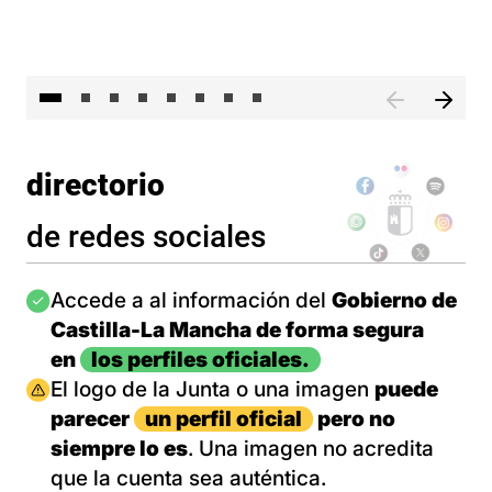
El 
directorio
de redes sociales
Imagen
Accede a al información del
Gobierno de
Castilla-La Mancha de forma segura
en
los perfiles oficiales.
Imagen
El logo de la Junta o una imagen
puede
parecer
un perfil oficial
pero no
siempre lo es
. Una imagen no acredita
que la cuenta sea auténtica.