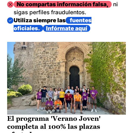
Imagen
No compartas información falsa,
ni
sigas perfiles fraudulentos.
Imagen
Utiliza siempre las
fuentes
oficiales.
Infórmate aquí
El programa 'Verano Joven'
completa al 100% las plazas