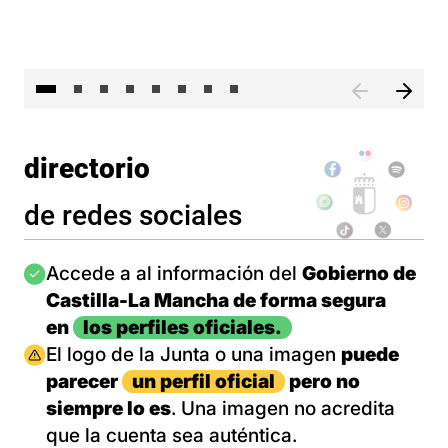
El 
directorio
de redes sociales
Imagen
Accede a al información del
Gobierno de
Castilla-La Mancha de forma segura
en
los perfiles oficiales.
Imagen
El logo de la Junta o una imagen
puede
parecer
un perfil oficial
pero no
siempre lo es
. Una imagen no acredita
que la cuenta sea auténtica.