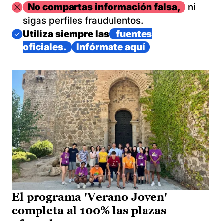
Imagen
No compartas información falsa,
ni
sigas perfiles fraudulentos.
Imagen
Utiliza siempre las
fuentes
oficiales.
Infórmate aquí
El programa 'Verano Joven'
completa al 100% las plazas