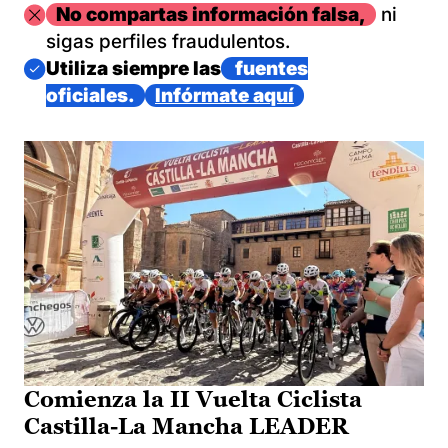
Imagen
No compartas información falsa,
ni
sigas perfiles fraudulentos.
Imagen
Utiliza siempre las
fuentes
oficiales.
Infórmate aquí
Comienza la II Vuelta Ciclista
Castilla-La Mancha LEADER