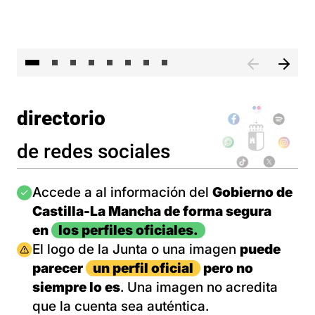
El 
directorio
de redes sociales
Imagen
Accede a al información del
Gobierno de
Castilla-La Mancha de forma segura
en
los perfiles oficiales.
Imagen
El logo de la Junta o una imagen
puede
parecer
un perfil oficial
pero no
siempre lo es
. Una imagen no acredita
que la cuenta sea auténtica.