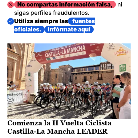
Imagen
No compartas información falsa,
ni
sigas perfiles fraudulentos.
Imagen
Utiliza siempre las
fuentes
oficiales.
Infórmate aquí
Comienza la II Vuelta Ciclista
Castilla-La Mancha LEADER