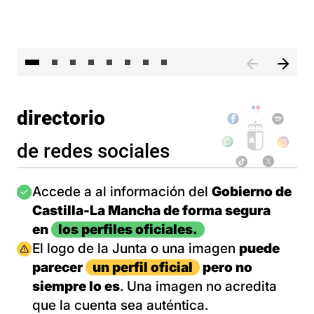
El 
directorio
de redes sociales
Imagen
Accede a al información del
Gobierno de
Castilla-La Mancha de forma segura
en
los perfiles oficiales.
Imagen
El logo de la Junta o una imagen
puede
parecer
un perfil oficial
pero no
siempre lo es
. Una imagen no acredita
que la cuenta sea auténtica.