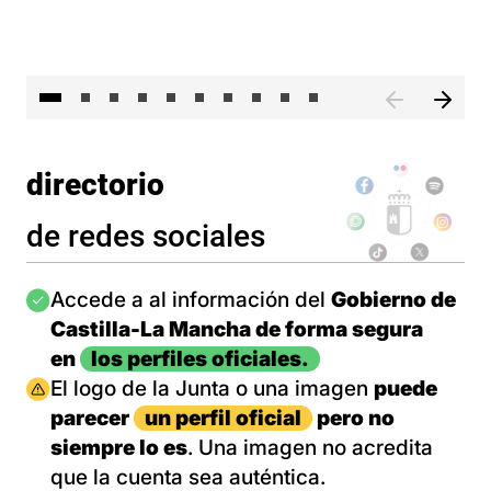
II 
directorio
de redes sociales
Imagen
Accede a al información del
Gobierno de
Castilla-La Mancha de forma segura
en
los perfiles oficiales.
Imagen
El logo de la Junta o una imagen
puede
parecer
un perfil oficial
pero no
siempre lo es
. Una imagen no acredita
que la cuenta sea auténtica.