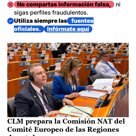
Imagen
No compartas información falsa,
ni
sigas perfiles fraudulentos.
Imagen
Utiliza siempre las
fuentes
oficiales.
Infórmate aquí
CLM prepara la Comisión NAT del
Comité Europeo de las Regiones